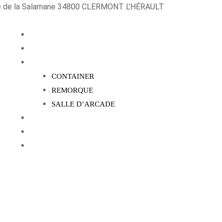
e de la Salamane 34800 CLERMONT L'HÉRAULT
ACCUEIL
QUI SOMME NOUS ?
METACLAW
CONTAINER
REMORQUE
SALLE D’ARCADE
RÉNOVATION
BLOG
CONTACT