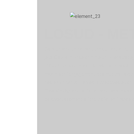
LOSUD - M
Dans un environnement concurrentiel où c
jeux Claw s’impose comme un pilier straté
LOSUD, nous concevons des machines à pi
maximiser l’engagement des joueurs, la duré
des exploitants. Fiables, attractives et c
Claw s’intègrent parfaitement dans les sal
de divertissement à fort trafic, en France 