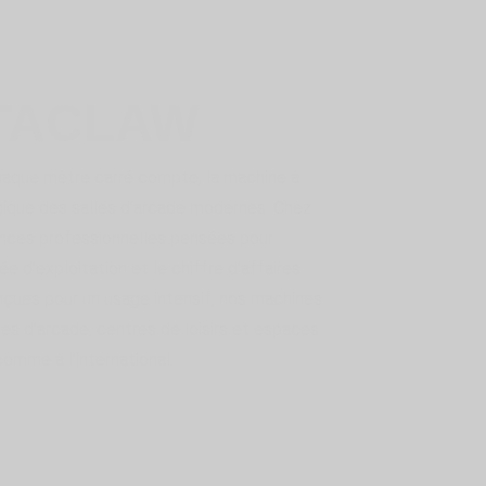
ETACLAW
haque mètre carré compte, la machine à
gique des salles d’arcade modernes. Chez
nces professionnelles pensées pour
e d’exploitation et le chiffre d’affaires
onçues pour un usage intensif, nos machines
les d’arcade, centres de loisirs et espaces
comme à l’international.