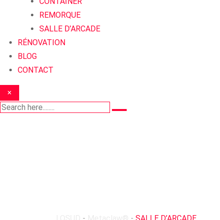
CONTAINER
REMORQUE
SALLE D’ARCADE
RÉNOVATION
BLOG
CONTACT
×
SALLE D’ARC
LOSUD
-
Metaclaw®
-
SALLE D’ARCADE