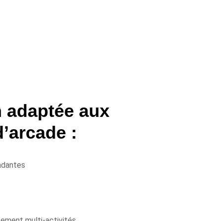
n adaptée aux
d’arcade :
ndantes
ement multi-activités