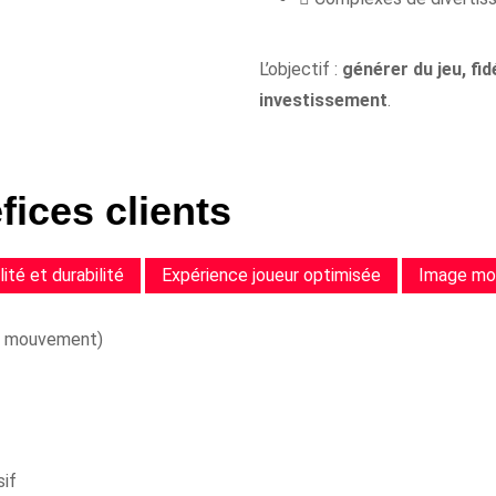
L’objectif :
générer du jeu, fid
investissement
.
ices clients
lité et durabilité
Expérience joueur optimisée
Image mod
gn, mouvement)
sif