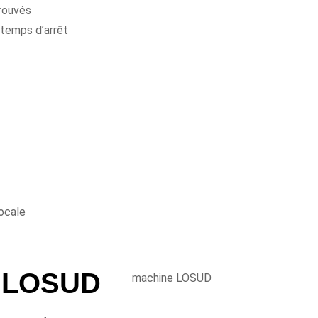
rouvés
 temps d’arrêt
locale
r LOSUD